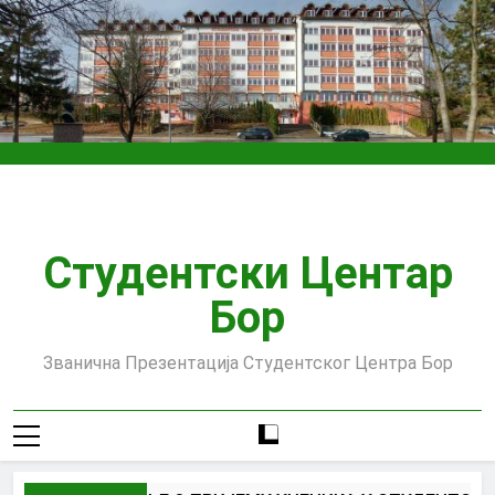
Skip
to
content
Студентски Центар
Бор
Званична Презентација Студентског Центра Бор