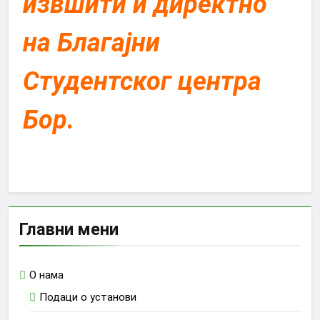
извшити и директно
на Благајни
Студентског центра
Бор.
Главни мени
O нама
Подаци о установи