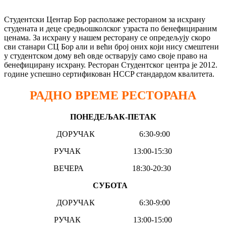
Студентски Центар Бор располаже рестораном за исхрану
студената и деце средњошколског узраста по бенефицираним
ценама. За исхрану у нашем ресторану се опредељују скоро
сви станари СЦ Бор али и већи број оних који нису смештени
у студентском дому већ овде остварују само своје право на
бенефицирану исхрану. Ресторан Студентског центра је 2012.
године успешно сертификован HCCP стандардом квалитета.
РАДНО ВРЕМЕ РЕСТОРАНА
ПОНЕДЕЉАК-ПЕТАК
ДОРУЧАК 6:30-9:00
РУЧАК 13:00-15:30
ВЕЧЕРА 18:30-20:30
СУБОТА
ДОРУЧАК 6:30-9:00
РУЧАК 13:00-15:00