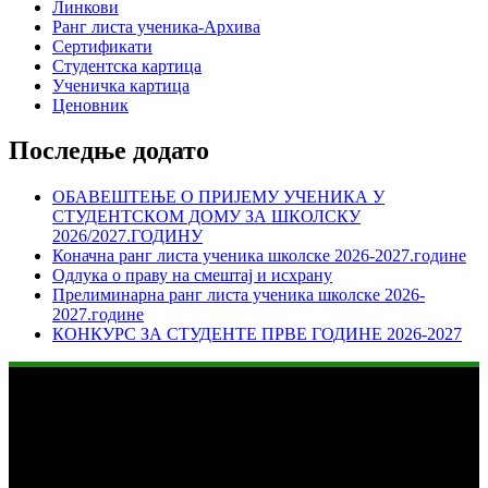
Линкови
Ранг листа ученика-Архива
Сертификати
Студентска картица
Ученичка картица
Ценовник
Последње додато
ОБАВЕШТЕЊЕ О ПРИЈЕМУ УЧЕНИКА У
СТУДЕНТСКОМ ДОМУ ЗА ШКОЛСКУ
2026/2027.ГОДИНУ
Коначна ранг листа ученика школске 2026-2027.године
Одлука о праву на смештај и исхрану
Прелиминарна ранг листа ученика школске 2026-
2027.године
КОНКУРС ЗА СТУДЕНТЕ ПРВЕ ГОДИНЕ 2026-2027
Студентски центар „Бор“
Адреса: Краља Петра Првог I бр. 14