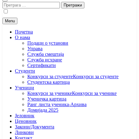
Претрага
за:
Menu
Почетна
O нама
Подаци о установи
Управа
Служба смештаја
Служба исхране
Сертификати
Студенти
Конкурси за студенте
Конкурси за студенте
Студентска картица
Ученици
Конкурси за ученике
Конкурси за ученике
Ученичка картица
Ранг листа ученика-Архива
Домијада 2025
Јеловник
Ценовник
Закони/Документа
Линкови
Контакт