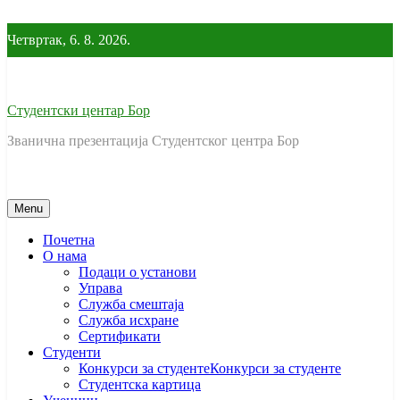
Skip
to
Четвртак, 6. 8. 2026.
content
Студентски центар Бор
Званична презентација Студентског центра Бор
Menu
Почетна
O нама
Подаци о установи
Управа
Служба смештаја
Служба исхране
Сертификати
Студенти
Конкурси за студенте
Конкурси за студенте
Студентска картица