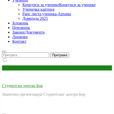
Ученици
Конкурси за ученике
Конкурси за ученике
Ученичка картица
Ранг листа ученика-Архива
Домијада 2025
Јеловник
Ценовник
Закони/Документа
Линкови
Контакт
Претрага
за:
Студентски центар Бор
Званична презентација Студентског центра Бор