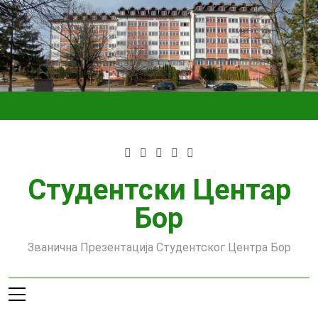
Skip
to
content
Студентски Центар
Бор
Званична Презентација Студентског Центра Бор