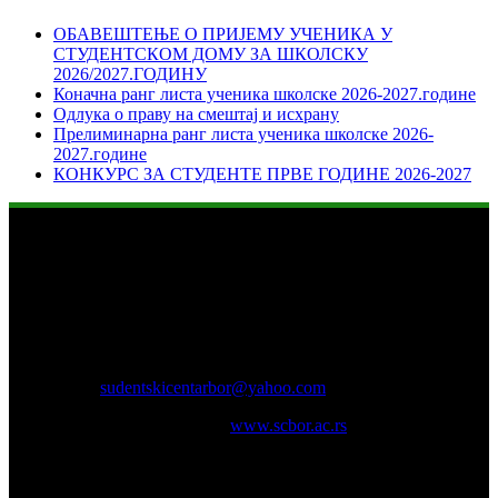
ОБАВЕШТЕЊЕ О ПРИЈЕМУ УЧЕНИКА У
СТУДЕНТСКОМ ДОМУ ЗА ШКОЛСКУ
2026/2027.ГОДИНУ
Коначна ранг листа ученика школске 2026-2027.године
Одлука о праву на смештај и исхрану
Прелиминарна ранг листа ученика школске 2026-
2027.године
КОНКУРС ЗА СТУДЕНТЕ ПРВЕ ГОДИНЕ 2026-2027
Студентски центар „Бор“
Адреса: Краља Петра Првог I бр. 14
Телефон: 030/433-521;
Е-mail:
sudentskicentarbor@yahoo.com
Интернет презентација:
www.scbor.ac.rs