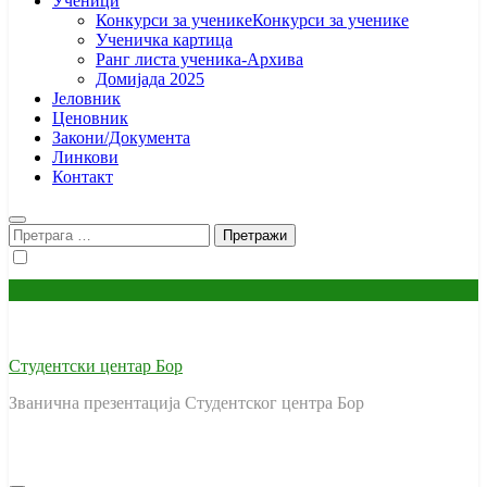
Ученици
Конкурси за ученике
Конкурси за ученике
Ученичка картица
Ранг листа ученика-Архива
Домијада 2025
Јеловник
Ценовник
Закони/Документа
Линкови
Контакт
Претрага
за:
Студентски центар Бор
Званична презентација Студентског центра Бор