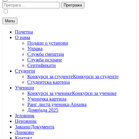
Претрага
за:
Menu
Почетна
O нама
Подаци о установи
Управа
Служба смештаја
Служба исхране
Сертификати
Студенти
Конкурси за студенте
Конкурси за студенте
Студентска картица
Ученици
Конкурси за ученике
Конкурси за ученике
Ученичка картица
Ранг листа ученика-Архива
Домијада 2025
Јеловник
Ценовник
Закони/Документа
Линкови
Контакт