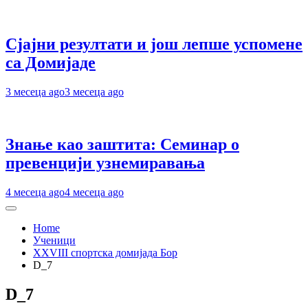
Сјајни резултати и још лепше успомене
са Домијаде
3 месеца ago
3 месеца ago
Знање као заштита: Семинар о
превенцији узнемиравања
4 месеца ago
4 месеца ago
Home
Ученици
XXVIII спортска домијада Бор
D_7
D_7