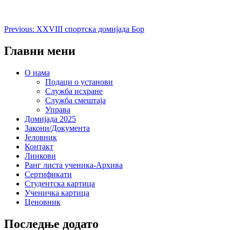
Кретање
Previous:
XXVIII спортска домијада Бор
чланка
Главни мени
O нама
Подаци о установи
Служба исхране
Служба смештаја
Управа
Домијада 2025
Закони/Документа
Јеловник
Контакт
Линкови
Ранг листа ученика-Архива
Сертификати
Студентска картица
Ученичка картица
Ценовник
Последње додато