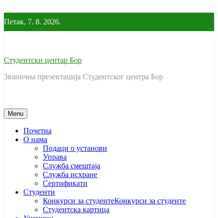
Skip
to
Петак, 7. 8. 2026.
content
Студентски центар Бор
Званична презентација Студентског центра Бор
Menu
Почетна
O нама
Подаци о установи
Управа
Служба смештаја
Служба исхране
Сертификати
Студенти
Конкурси за студенте
Конкурси за студенте
Студентска картица