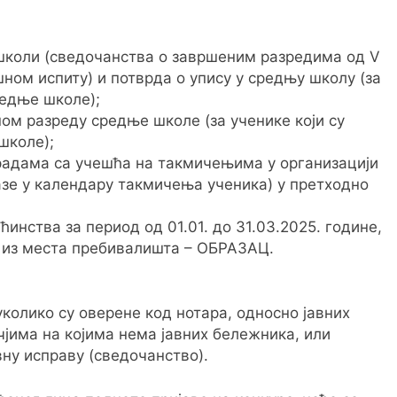
 школи (сведочанства о завршеним разредима од V
ном испиту) и потврда о упису у средњу школу (за
редње школе);
м разреду средње школе (за ученике који су
 школе);
радама са учешћа на такмичењима у организацији
азе у календару такмичења ученика) у претходно
нства за период од 01.01. до 31.03.2025. године,
а из места пребивалишта – ОБРАЗАЦ.
колико су оверене код нотара, односно јавних
јима на којима нема јавних бележника, или
вну исправу (сведочанство).