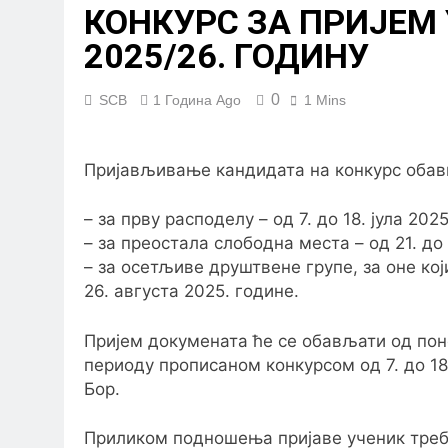
КОНКУРС ЗА ПРИЈЕМ
2025/26. ГОДИНУ
0
SCB
1 Година Ago
1 Mins
Пријављивање кандидата на конкурс обав
– за прву расподелу – од 7. до 18. јула 202
– за преостала слободна места – од 21. до 
– за осетљиве друштвене групе, за оне кој
26. августа 2025. године.
Пријем докумената ће се обављати од пон
периоду прописаном конкурсом од 7. до 18
Бор.
Приликом подношења пријаве ученик треб