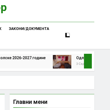
ор
К
ЗАКОНИ/ДОКУМЕНТА
027.године
Одлука о праву на смештај и и
3 Седмице Ago
Главни мени