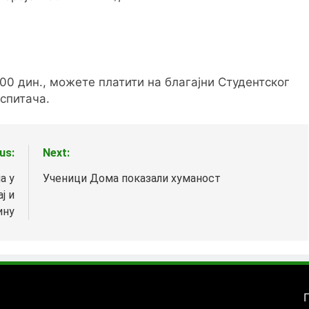
,00 дин., можете платити на благајни Студентског
аспитача.
us:
Next:
а у
Ученици Дома показали хуманост
ј и
ину