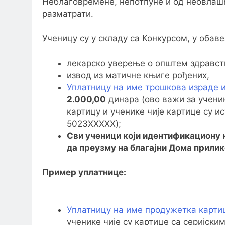
Неблаговремене, непотпуне и од неовлашћ
разматрати.
Ученицу су у складу са Конкурсом, у оба
лекарско уверење о општем здравств
извод из матичне књиге рођених,
Уплатницу на име трошкова израде 
2.000,00
динара (ово важи за ученик
картицу и ученике чије картице су и
5023XXXXX);
Сви ученици који идентификациону 
да преузму на благајни Дома прили
Пример уплатнице:
Уплатницу на име продужетка карти
ученике чије су картице са серијски