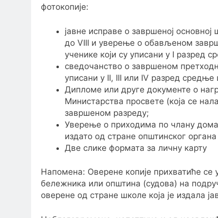
фотокопије:
јавне исправе о завршеној основној
до VIII и уверење о обављеном заврш
ученике који су уписани у I разред с
сведочанство о завршеном претходно
уписани у II, III или IV разред средње
Дипломе или друге документе о наг
Министарства просвете (која се нал
завршеном разреду;
Уверење о приходима по члану домаћи
издато од стране општинског орган
Две слике формата за личну карту
Напомена: Оверене копије прихватиће се у
бележника или општина (судова) на подруч
оверене од стране школе која је издала ја