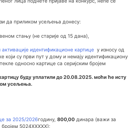
еног лица поднете пријаве на конкурс, неће се
вези да приликом усељења донесу:
еном стању (не старије од 15 дана),
и активације идентификационе картице
у износу од
е који су први пут у дому и немају идентификациону
стекле односно картице са серијским бројем
картицу буду уплатили до 2
0
.08.202
5
. моћи
ће исту
ком усељења.
це за 2025/2026
годину,
800,00
динара (важи за
м бројем 5024ХХХХХ);