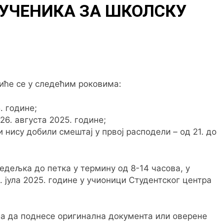
 УЧЕНИКА ЗА ШКОЛСКУ
иће се у следећим роковима:
5. године;
26. августа 2025. године;
и нису добили смештај у првој расподели – од 21. до
едељка до петка у термину од 8-14 часова, у
. јула 2025. године у учионици Студентског центра
а да поднесе оригинална документа или оверене