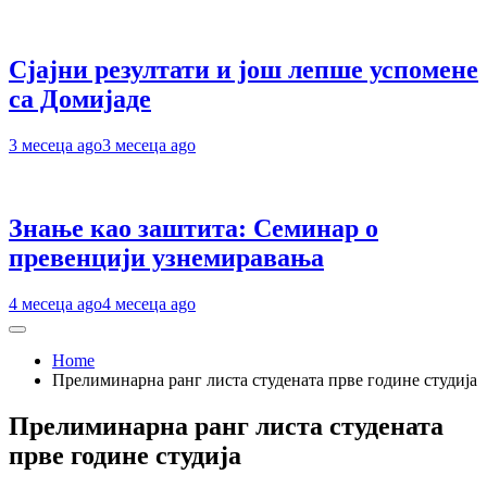
Сјајни резултати и још лепше успомене
са Домијаде
3 месеца ago
3 месеца ago
Знање као заштита: Семинар о
превенцији узнемиравања
4 месеца ago
4 месеца ago
Home
Прелиминарна ранг листа студената прве године студија
Прелиминарна ранг листа студената
прве године студија