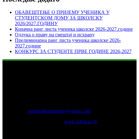
ОБАВЕШТЕЊЕ О ПРИЈЕМУ УЧЕНИКА У
СТУДЕНТСКОМ ДОМУ ЗА ШКОЛСКУ
2026/2027.ГОДИНУ
Коначна ранг листа ученика школске 2026-2027.године
Одлука о праву на смештај и исхрану
Прелиминарна ранг листа ученика школске 2026-
2027.године
КОНКУРС ЗА СТУДЕНТЕ ПРВЕ ГОДИНЕ 2026-2027
Студентски центар „Бор“
Адреса: Краља Петра Првог I бр. 14
Телефон: 030/433-521;
Е-mail:
sudentskicentarbor@yahoo.com
Интернет презентација:
www.scbor.ac.rs