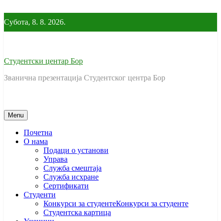
Skip
to
Субота, 8. 8. 2026.
content
Студентски центар Бор
Званична презентација Студентског центра Бор
Menu
Почетна
O нама
Подаци о установи
Управа
Служба смештаја
Служба исхране
Сертификати
Студенти
Конкурси за студенте
Конкурси за студенте
Студентска картица