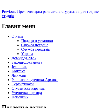
Кретање
Previous:
Прелиминарна ранг листа студената прве године
студија
чланка
Главни мени
O нама
Подаци о установи
Служба исхране
Служба смештаја
Управа
Домијада 2025
Закони/Документа
Јеловник
Контакт
Линкови
Ранг листа ученика-Архива
Сертификати
Студентска картица
Ученичка картица
Ценовник
Последње додато