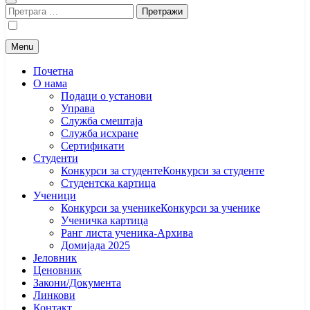
Претрага
за:
Menu
Почетна
O нама
Подаци о установи
Управа
Служба смештаја
Служба исхране
Сертификати
Студенти
Конкурси за студенте
Конкурси за студенте
Студентска картица
Ученици
Конкурси за ученике
Конкурси за ученике
Ученичка картица
Ранг листа ученика-Архива
Домијада 2025
Јеловник
Ценовник
Закони/Документа
Линкови
Контакт