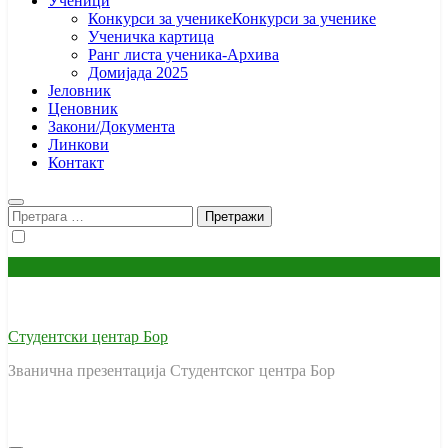
Ученици
Конкурси за ученике
Конкурси за ученике
Ученичка картица
Ранг листа ученика-Архива
Домијада 2025
Јеловник
Ценовник
Закони/Документа
Линкови
Контакт
Претрага
за:
Студентски центар Бор
Званична презентација Студентског центра Бор